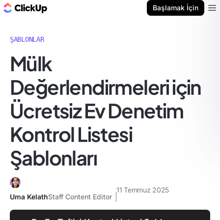
ClickUp Blog
Başlamak İçin
Ope
ŞABLONLAR
Mülk
Değerlendirmeleri için
Ücretsiz Ev Denetim
Kontrol Listesi
Şablonları
11 Temmuz 2025
Uma Kelath
Staff Content Editor