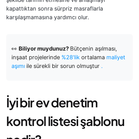
kapattıktan sonra sürpriz masraflarla
karşılaşmamasına yardımcı olur.
👀
Biliyor muydunuz?
Bütçenin aşılması,
inşaat projelerinde
%28'lik
ortalama
maliyet
aşımı
ile sürekli bir sorun olmuştur
.
İyi bir ev denetim
kontrol listesi şablonu