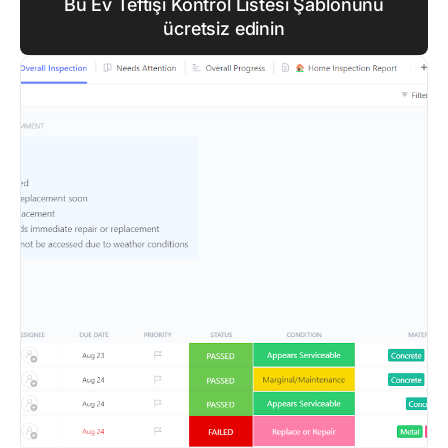
Bu Ev Teftişi Kontrol Listesi Şablonunu
ücretsiz edinin