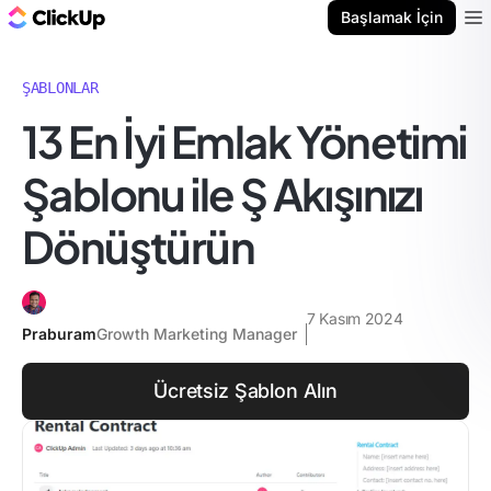
ClickUp Blog
Başlamak İçin
Ope
ŞABLONLAR
13 En İyi Emlak Yönetimi
Şablonu ile Ş Akışınızı
Dönüştürün
7 Kasım 2024
Praburam
Growth Marketing Manager
Ücretsiz Şablon Alın