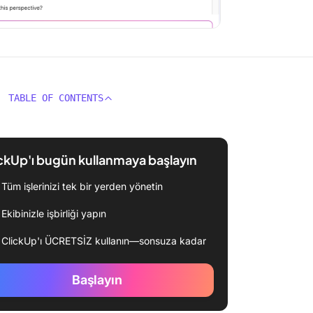
TABLE OF CONTENTS
ckUp'ı bugün kullanmaya başlayın
Tüm işlerinizi tek bir yerden yönetin
Ekibinizle işbirliği yapın
ClickUp'ı ÜCRETSİZ kullanın—sonsuza kadar
Başlayın