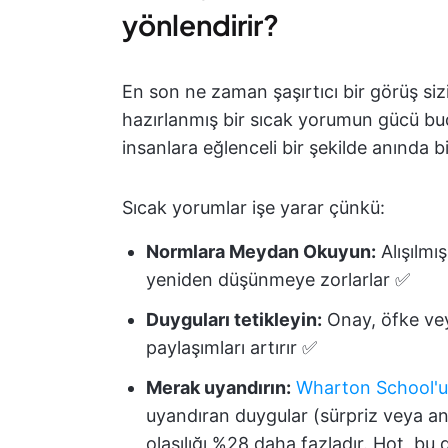
yönlendirir?
En son ne zaman şaşırtıcı bir görüş siz
hazırlanmış bir sıcak yorumun gücü bu
insanlara eğlenceli bir şekilde anında bir
Sıcak yorumlar işe yarar çünkü:
Normlara Meydan Okuyun:
Alışılmış
yeniden düşünmeye zorlarlar ✅
Duyguları tetikleyin:
Onay, öfke vey
paylaşımları artırır ✅
Merak uyandırın:
Wharton School'u
uyandıran duygular (sürpriz veya anl
olasılığı %28 daha fazladır. Hot, bu d