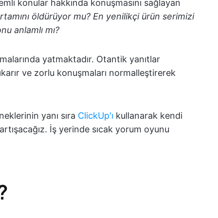
önemli konular hakkında konuşmasını sağlayan
rtamını öldürüyor mu? En yenilikçi ürün serimizi
onu anlamlı mı?
lmalarında yatmaktadır. Otantik yanıtlar
çıkarır ve zorlu konuşmaları normalleştirerek
neklerinin yanı sıra
ClickUp'ı
kullanarak kendi
tartışacağız. İş yerinde sıcak yorum oyunu
?