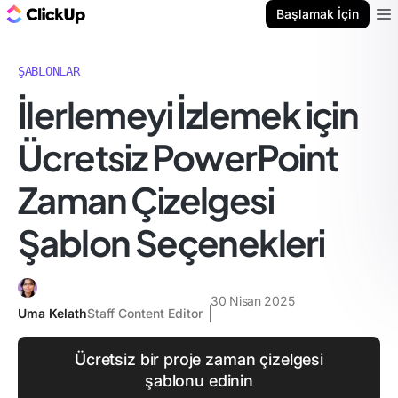
ClickUp Blog
Başlamak İçin
Ope
ŞABLONLAR
İlerlemeyi İzlemek için
Ücretsiz PowerPoint
Zaman Çizelgesi
Şablon Seçenekleri
30 Nisan 2025
Uma Kelath
Staff Content Editor
Ücretsiz bir proje zaman çizelgesi
şablonu edinin