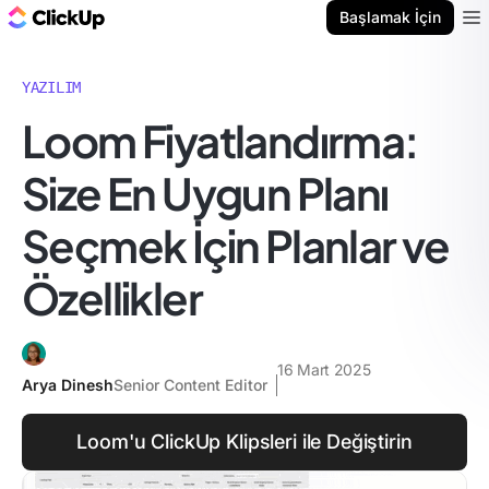
ClickUp Blog
Başlamak İçin
Ope
YAZILIM
Loom Fiyatlandırma:
Size En Uygun Planı
Seçmek İçin Planlar ve
Özellikler
16 Mart 2025
Arya Dinesh
Senior Content Editor
Loom'u ClickUp Klipsleri ile Değiştirin