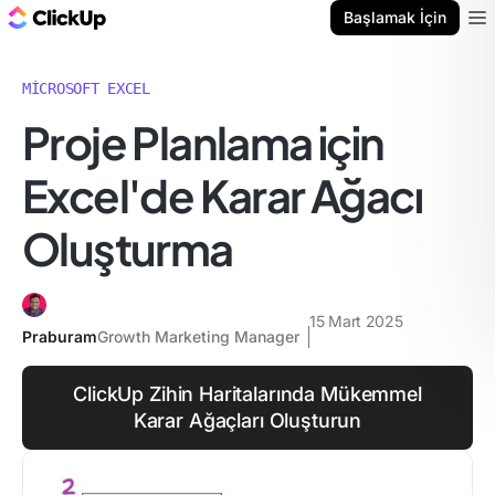
ClickUp Blog
Başlamak İçin
Ope
MICROSOFT EXCEL
Proje Planlama için
Excel'de Karar Ağacı
Oluşturma
15 Mart 2025
Praburam
Growth Marketing Manager
ClickUp Zihin Haritalarında Mükemmel
Karar Ağaçları Oluşturun