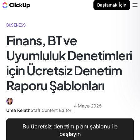
ClickUp Blog
Başlamak İçin
Ope
BUSINESS
Finans, BT ve
Uyumluluk Denetimleri
için Ücretsiz Denetim
Raporu Şablonları
4 Mayıs 2025
Uma Kelath
Staff Content Editor
Bu ücretsiz denetim planı şablonu ile
başlayın