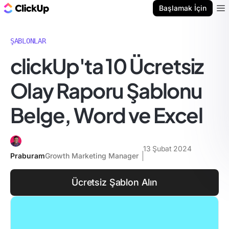
ClickUp Blog
Başlamak İçin
Ope
ŞABLONLAR
clickUp'ta 10 Ücretsiz
Olay Raporu Şablonu
Belge, Word ve Excel
13 Şubat 2024
Praburam
Growth Marketing Manager
Ücretsiz Şablon Alın