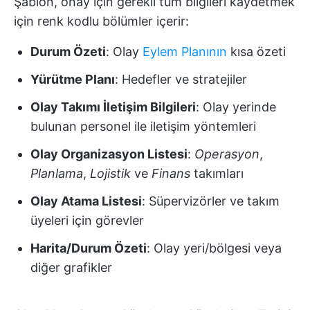
Şablon, onay için gerekli tüm bilgileri kaydetmek
için renk kodlu bölümler içerir:
Durum Özeti
: Olay
Eylem Planının
kısa özeti
Yürütme Planı
: Hedefler ve stratejiler
Olay Takımı İletişim Bilgileri
: Olay yerinde
bulunan personel ile iletişim yöntemleri
Olay Organizasyon Listesi
:
Operasyon
,
Planlama
,
Lojistik
ve
Finans
takımları
Olay Atama Listesi
: Süpervizörler ve takım
üyeleri için görevler
Harita/Durum Özeti
: Olay yeri/bölgesi veya
diğer grafikler