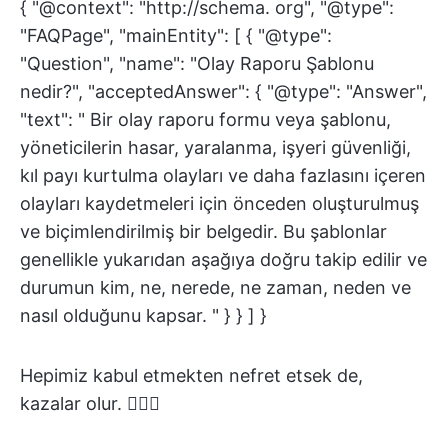
{ "@context": "http://schema. org", "@type":
"FAQPage", "mainEntity": [ { "@type":
"Question", "name": "Olay Raporu Şablonu
nedir?", "acceptedAnswer": { "@type": "Answer",
"text": " Bir olay raporu formu veya şablonu,
yöneticilerin hasar, yaralanma, işyeri güvenliği,
kıl payı kurtulma olayları ve daha fazlasını içeren
olayları kaydetmeleri için önceden oluşturulmuş
ve biçimlendirilmiş bir belgedir. Bu şablonlar
genellikle yukarıdan aşağıya doğru takip edilir ve
durumun kim, ne, nerede, ne zaman, neden ve
nasıl olduğunu kapsar. " } } ] }
Hepimiz kabul etmekten nefret etsek de,
kazalar olur. 🤷🏼‍♀️