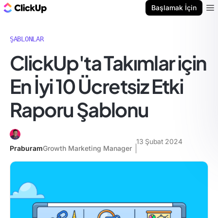
ClickUp Blog
Başlamak İçin
Ope
ŞABLONLAR
ClickUp'ta Takımlar için
En İyi 10 Ücretsiz Etki
Raporu Şablonu
13 Şubat 2024
Praburam
Growth Marketing Manager