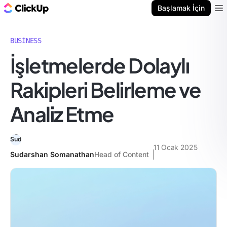
ClickUp Blog
Başlamak İçin
Ope
BUSINESS
İşletmelerde Dolaylı
Rakipleri Belirleme ve
Analiz Etme
11 Ocak 2025
Sudarshan Somanathan
Head of Content