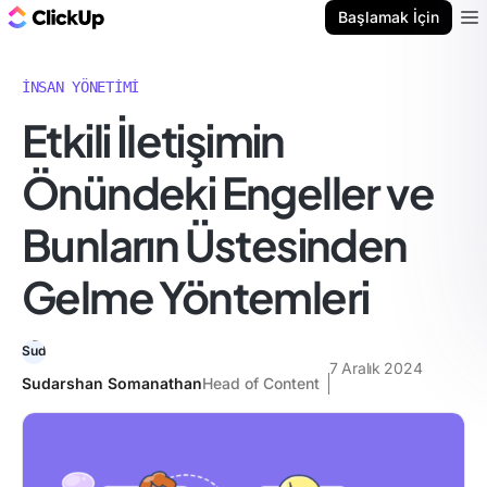
ClickUp Blog
Başlamak İçin
Ope
İNSAN YÖNETIMI
Etkili İletişimin
Önündeki Engeller ve
Bunların Üstesinden
Gelme Yöntemleri
7 Aralık 2024
Sudarshan Somanathan
Head of Content