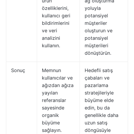
ürün
ağ oluşturma
özelliklerini,
yoluyla
kullanıcı geri
potansiyel
bildirimlerini
müşteriler
ve veri
oluşturun ve
analizini
potansiyel
kullanın.
müşterileri
dönüştürün.
Sonuç
Memnun
Hedefli satış
kullanıcılar ve
çabaları ve
ağızdan ağıza
pazarlama
yayılan
stratejileriyle
referanslar
büyüme elde
sayesinde
edin, bu da
organik
genellikle daha
büyüme
uzun satış
sağlayın.
döngüsüyle