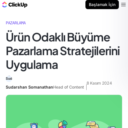
ClickUp Blog
Başlamak İçin
Ope
PAZARLAMA
Ürün Odaklı Büyüme
Pazarlama Stratejilerini
Uygulama
8 Kasım 2024
Sudarshan Somanathan
Head of Content