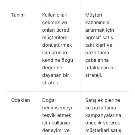
Tanım
Kullanıcıları
Müşteri
çekmek ve
kazanımını
onları ücretli
artırmak için
müşterilere
agresif satış
dönüştürmek
taktikleri ve
için ürünün
pazarlama
kendine özgü
çabalarına
değerine
odaklanan bir
dayanan bir
strateji.
strateji.
Odaklan
Doğal
Satış ekiplerine
benimsemeyi
ve pazarlama
teşvik etmek
kampanyalarına
için kullanıcı
öncelik vererek
deneyimi ve
müşterileri satış