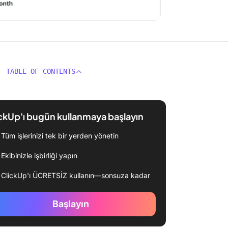
TABLE OF CONTENTS
ckUp'ı bugün kullanmaya başlayın
Tüm işlerinizi tek bir yerden yönetin
Ekibinizle işbirliği yapın
ClickUp'ı ÜCRETSİZ kullanın—sonsuza kadar
Başlayın