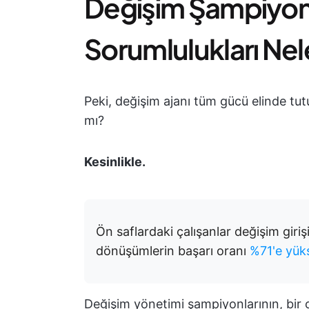
Değişim Şampiyon
Sorumlulukları Nel
Peki, değişim ajanı tüm gücü elinde tu
mı?
Kesinlikle.
Ön saflardaki çalışanlar değişim giriş
dönüşümlerin başarı oranı
%71'e yüks
Değişim yönetimi şampiyonlarının, bir o