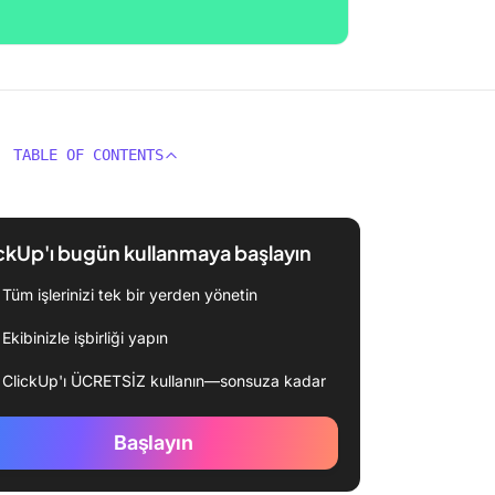
TABLE OF CONTENTS
ckUp'ı bugün kullanmaya başlayın
Tüm işlerinizi tek bir yerden yönetin
Ekibinizle işbirliği yapın
ClickUp'ı ÜCRETSİZ kullanın—sonsuza kadar
Başlayın