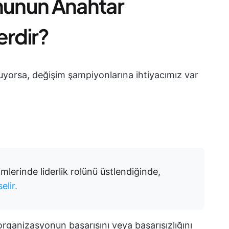
unun Anahtar
erdir?
tuyorsa, değişim şampiyonlarına ihtiyacımız var
imlerinde liderlik rolünü üstlendiğinde,
elir.
rganizasyonun başarısını veya başarısızlığını