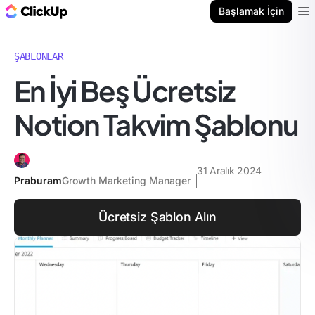
ClickUp Blog
Başlamak İçin
Ope
ŞABLONLAR
En İyi Beş Ücretsiz
Notion Takvim Şablonu
31 Aralık 2024
Praburam
Growth Marketing Manager
Ücretsiz Şablon Alın