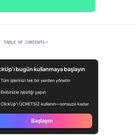
TABLE OF CONTENTS
ckUp'ı bugün kullanmaya başlayın
Tüm işlerinizi tek bir yerden yönetin
Ekibinizle işbirliği yapın
ClickUp'ı ÜCRETSİZ kullanın—sonsuza kadar
Başlayın