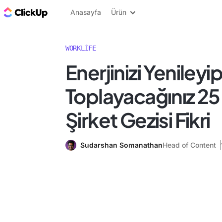
ClickUp Blog
Anasayfa
Ürün
WORKLIFE
Enerjinizi Yeniley
Toplayacağınız 25 
Şirket Gezisi Fikri
Sudarshan Somanathan
Head of Content