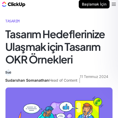
ClickUp Blog
Başlamak İçin
Ope
TASARIM
Tasarım Hedeflerinize
Ulaşmak için Tasarım
OKR Örnekleri
11 Temmuz 2024
Sudarshan Somanathan
Head of Content