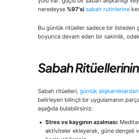
yolu var: güçlü bir sabah alışkanlığı vey
neredeyse
%97'si
sabah rutinlerine
kes
Bu günlük ritüeller sadece bir listeden 
boyunca devam eden bir sakinlik, odak
Sabah Ritüellerinin
Sabah ritüelleri,
günlük alışkanlıklardan
belirleyen bilinçli bir uygulamanın parça
aşağıda bulabilirsiniz:
Stres ve kaygının azalması:
Meditas
aktiviteler ekleyerek, güne dengeli 