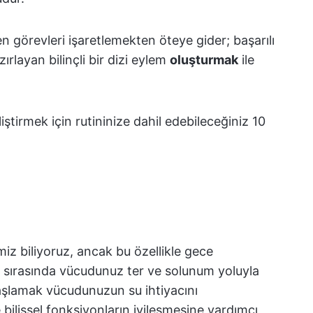
den görevleri işaretlemekten öteye gider; başarılı
ırlayan bilinçli bir dizi eylem
oluşturmak
ile
ştirmek için rutininize dahil edebileceğiniz 10
z biliyoruz, ancak bu özellikle gece
 sırasında vücudunuz ter ve solunum yoluyla
başlamak vücudunuzun su ihtiyacını
 bilişsel fonksiyonların iyileşmesine yardımcı