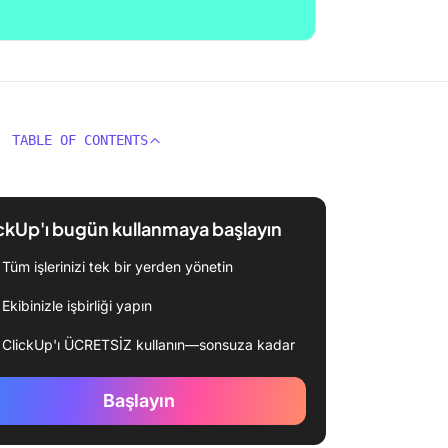
TABLE OF CONTENTS
ckUp'ı bugün kullanmaya başlayın
Tüm işlerinizi tek bir yerden yönetin
Ekibinizle işbirliği yapın
ClickUp'ı ÜCRETSİZ kullanın—sonsuza kadar
Başlayın