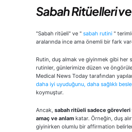
Sabah Ritüelleri ve
"Sabah ritüeli" ve "
sabah rutini
" terimle
aralarında ince ama önemli bir fark vard
Rutin, duş almak ve giyinmek gibi her 
rutinler, günlerimize düzen ve öngörüleb
Medical News Today tarafından yapılan b
daha iyi uyuduğunu, daha sağlıklı besle
koymuştur.
Ancak,
sabah ritüeli sadece görevler
amaç ve anlam
katar. Örneğin, duş al
giyinirken olumlu bir affirmation belirle