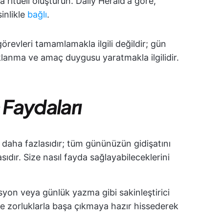
a ritüeli oluşturun. Daily Herald'a göre,
inlikle
bağlı
.
görevleri tamamlamakla ilgili değildir; gün
lanma ve amaç duygusu yaratmakla ilgilidir.
 Faydaları
daha fazlasıdır; tüm gününüzün gidişatını
sıdır. Size nasıl fayda sağlayabileceklerini
yon veya günlük yazma gibi sakinleştirici
ve zorluklarla başa çıkmaya hazır hissederek