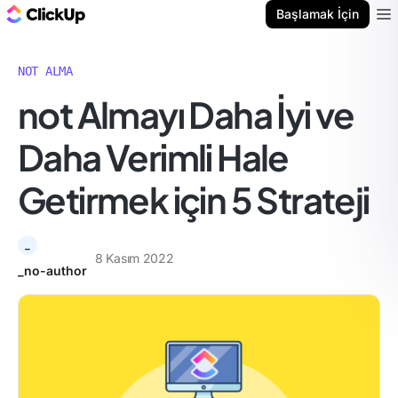
ClickUp Blog
Başlamak İçin
Ope
NOT ALMA
not Almayı Daha İyi ve
Daha Verimli Hale
Getirmek için 5 Strateji
_
8 Kasım 2022
_no-author