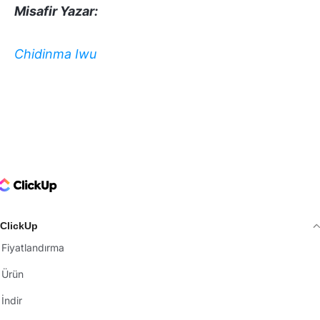
Misafir Yazar:
Chidinma Iwu
ClickUp Logo
ClickUp
Fiyatlandırma
Ürün
İndir