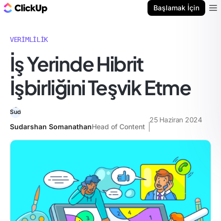
ClickUp Blog
Başlamak İçin
Ope
VERIMLILIK
İş Yerinde Hibrit
İşbirliğini Teşvik Etme
25 Haziran 2024
Sudarshan Somanathan
Head of Content