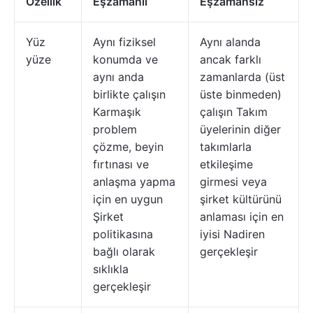
Özellik
Eşzamanlı
Eşzamansız
Yüz
Aynı fiziksel
Aynı alanda
yüze
konumda ve
ancak farklı
aynı anda
zamanlarda (üst
birlikte çalışın
üste binmeden)
Karmaşık
çalışın Takım
problem
üyelerinin diğer
çözme, beyin
takımlarla
fırtınası ve
etkileşime
anlaşma yapma
girmesi veya
için en uygun
şirket kültürünü
Şirket
anlaması için en
politikasına
iyisi Nadiren
bağlı olarak
gerçekleşir
sıklıkla
gerçekleşir