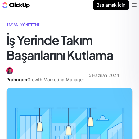
ClickUp Blog
Başlamak İçin
Ope
İNSAN YÖNETIMI
İş Yerinde Takım
Başarılarını Kutlama
15 Haziran 2024
Praburam
Growth Marketing Manager