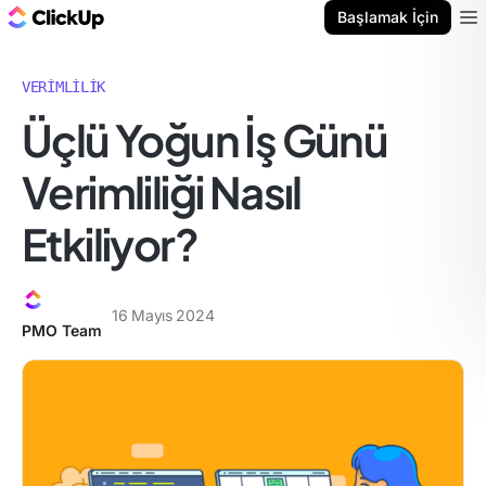
ClickUp Blog
Başlamak İçin
Ope
VERIMLILIK
Üçlü Yoğun İş Günü
Verimliliği Nasıl
Etkiliyor?
16 Mayıs 2024
PMO Team