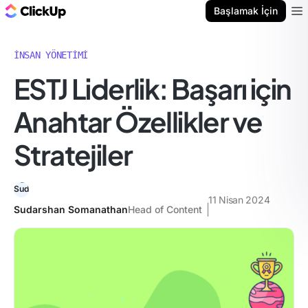
ClickUp Blog
Başlamak İçin
Ope
İNSAN YÖNETIMI
ESTJ Liderlik: Başarı için
Anahtar Özellikler ve
Stratejiler
11 Nisan 2024
Sudarshan Somanathan
Head of Content