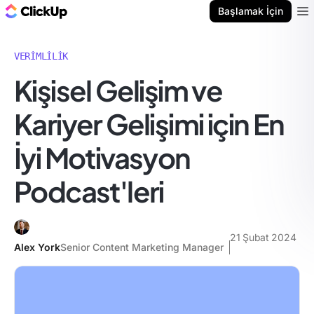
ClickUp Blog
Başlamak İçin
Ope
VERIMLILIK
Kişisel Gelişim ve
Kariyer Gelişimi için En
İyi Motivasyon
Podcast'leri
21 Şubat 2024
Alex York
Senior Content Marketing Manager