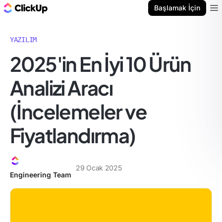
ClickUp Blog
Başlamak İçin
Ope
YAZILIM
2025'in En İyi 10 Ürün
Analizi Aracı
(İncelemeler ve
Fiyatlandırma)
29 Ocak 2025
Engineering Team