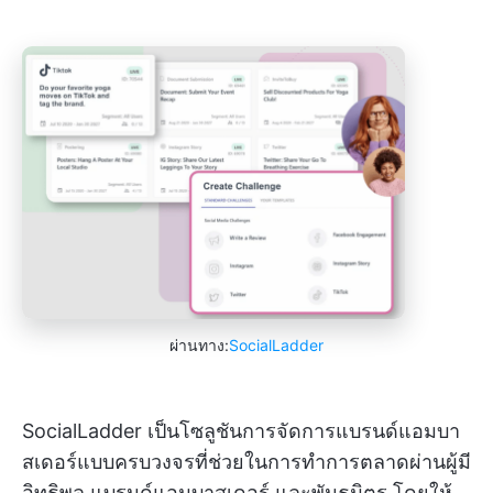
ผ่านทาง:
SocialLadder
SocialLadder เป็นโซลูชันการจัดการแบรนด์แอมบา
สเดอร์แบบครบวงจรที่ช่วยในการทำการตลาดผ่านผู้มี
อิทธิพล แบรนด์แอมบาสเดอร์ และพันธมิตร โดยให้