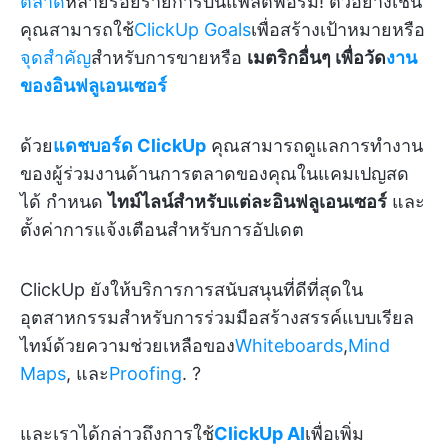
ตลาด
หลายร้อยรายการบนแพลตฟอร์ม! ตัวอย่างเช่น
คุณสามารถใช้
ClickUp Goals
เพื่อสร้างเป้าหมายหรือ
จุดสำคัญ
สำหรับการขายหรือ
เมตริกอื่นๆ เพื่อวัด
งาน
ของอินฟลูเอนเซอร์
ด้วย
แดชบอร์ด ClickUp
คุณสามารถดูแลการทำงาน
ของผู้ร่วมงานด้านการตลาดของคุณในแคมเปญสด
ได้ กำหนด
ไทม์ไลน์สำหรับแต่ละอินฟลูเอนเซอร์
และ
ตั้งค่าการแจ้งเตือนสำหรับการอัปเดต
ClickUp ยังให้บริการการสนับสนุนที่ดีที่สุดใน
อุตสาหกรรมสำหรับการร่วมมือสร้างสรรค์แบบเรียล
ไทม์ด้วยความช่วยเหลือของ
Whiteboards
,
Mind
Maps
, และ
Proofing
. ?
และเราได้กล่าวถึงการใช้
ClickUp AI
เพื่อเพิ่ม