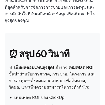
เรานำเสนอรายการแม่แบบ ROI ที่มีความซับซ้อน
ที่สุดสำหรับการจัดการการขายและการลงทุน และ
การตัดสินใจที่ขับเคลื่อนด้วยข้อมูลเพื่อเพิ่มผลกำไร
สูงสุดของคุณ
⏰
สรุป 60 วินาที
📊
เพิ่มผลตอบแทนสูงสุด!
สำรวจ
เทมเพลต ROI
ชั้นนำสำหรับการตลาด, การขาย, โครงการ และ
การลงทุน—ทั้งหมดออกแบบมาเพื่อติดตาม,
วัดผล, และเพิ่มความสามารถในการทำกำไร:
เทมเพลต ROI ของ ClickUp