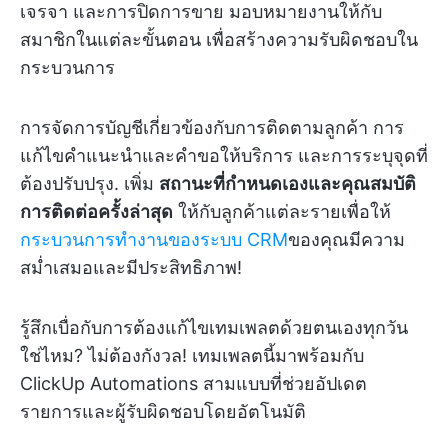
เจรจา และการปิดการขาย มอบหมายงานให้กับ
สมาชิกในแต่ละขั้นตอน เพื่อสร้างความรับผิดชอบใน
กระบวนการ
การจัดการบัญชีเกี่ยวข้องกับการติดตามลูกค้า การ
แก้ไขคำแนะนำและคำขอให้บริการ และการระบุจุดที่
ต้องปรับปรุง. เพิ่ม
สถานะที่กำหนดเองและคุณสมบัติ
การติดต่อครั้งล่าสุด
ให้กับลูกค้าแต่ละรายเพื่อให้
กระบวนการทำงานของระบบ CRM
ของคุณมีความ
สม่ำเสมอและมีประสิทธิภาพ!
รู้สึกเบื่อกับการต้องแก้ไขเทมเพลตด้วยตนเองทุกวัน
ใช่ไหม? ไม่ต้องกังวล! เทมเพลตนี้มาพร้อมกับ
ClickUp Automations สามแบบที่ช่วยอัปเดต
รายการและผู้รับผิดชอบโดยอัตโนมัติ