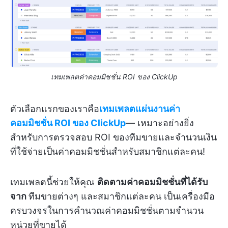
เทมเพลตค่าคอมมิชชั่น ROI ของ ClickUp
ตัวเลือกแรกของเราคือ
เทมเพลตแผ่นงานค่า
คอมมิชชั่น ROI ของ ClickUp
— เหมาะอย่างยิ่ง
สำหรับการตรวจสอบ ROI ของทีมขายและจำนวนเงิน
ที่ใช้จ่ายเป็นค่าคอมมิชชั่นสำหรับสมาชิกแต่ละคน!
เทมเพลตนี้ช่วยให้คุณ
ติดตามค่าคอมมิชชั่นที่ได้รับ
จาก
ทีมขายต่างๆ และสมาชิกแต่ละคน เป็นเครื่องมือ
ครบวงจรในการคำนวณค่าคอมมิชชั่นตามจำนวน
หน่วยที่ขายได้