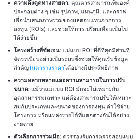
ความดึงดูดทางสายตา
: คุณควรสามารถเพิ่มองค์
ประกอบต่าง ๆ เช่น รูปภาพ, แผนภูมิ, และกราฟ
เพื่อนำเสนอภาพรวมของผลตอบแทนจากการ
ลงทุน (ROIs) และช่วยให้การเปรียบเทียบเป็นไป
ได้ง่ายขึ้น
โครงสร้างที่ชัดเจน
: แม่แบบ ROI ที่ดีที่สุดมีส่วนที่
จัดระเบียบอย่างเป็นระบบซึ่งช่วยให้คุณรับข้อมูล
สำคัญ
ในตารางราคา
ได้อย่างมีประสิทธิภาพ
ความหลากหลายและความสามารถในการปรับ
ขนาด
: แม้ว่าแม่แบบ ROI มักจะไม่เหมาะกับ
อุตสาหกรรมเฉพาะ แต่ต้องสามารถปรับให้เหมาะ
สมกับประเภทและขนาดของการลงทุน ค่าใช้จ่าย
โครงการ หรือแหล่งรายได้ที่แตกต่างกันได้อย่าง
ง่ายดาย
ตัวเลือกการร่วมมือ
: ควรรองรับการตรวจสอบแบบ