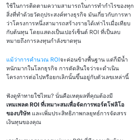
ใช้ในการติดตามความสามารถในการทำกำไรของทุก
สิ่งที่ทำด้วยวัตถุประสงค์ทางธุรกิจ มันเกี่ยวกับการหา
ว่าโครงการหนึ่งสามารถสร้างรายได้เท่าไรเมื่อเทียบ
กับต้นทุน โดยแสดงเป็นเปอร์เซ็นต์ ROI ที่เป็นลบ
หมายถึงการลงทุนกำลังขาดทุน
แม้ว่าการคำนวณ ROI
จะค่อนข้างพื้นฐาน แต่ก็มีน้ำ
หนักมากในโลกธุรกิจ การตัดสินใจว่าจะดำเนิน
โครงการต่อไปหรือยกเลิกนั้นขึ้นอยู่กับตัวเลขเหล่านี้
ฟังดูท้าทายใช่ไหม? นั่นคือเหตุผลที่คุณต้องมี
เทมเพลต ROI ที่เหมาะสมเพื่อจัดการพอร์ตโฟลิโอ
ของบริษัท
และเพิ่มประสิทธิภาพกลยุทธ์การจัดสรร
เงินทุนของคุณ