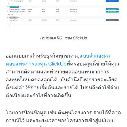
เทมเพลต ROI ของ ClickUp
ออกแบบมาสำหรับธุรกิจทุกขนาด,
แบบจำลองผล
ตอบแทนการลงทุน ClickUp
ที่ครอบคลุมนี้ช่วยให้คุณ
สามารถติดตามและทำนายผลตอบแทนจากการ
ลงทุนทั้งหมดของคุณได้. มันคำนึงถึงทุกรายละเอียด
ตั้งแต่ค่าใช้จ่ายเริ่มต้นและรายได้ ไปจนถึงค่าใช้จ่าย
ต่อเนื่องและกำไรที่อาจเกิดขึ้น.
โดยการป้อนข้อมูล เช่น ต้นทุนโครงการ รายได้ที่คาด
การณ์ไว้ และระยะเวลาของโครงการเข้าสู่แม่แบบ