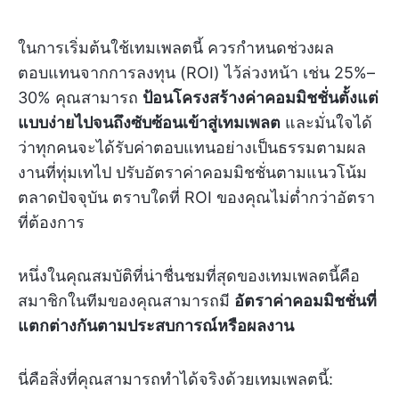
ในการเริ่มต้นใช้เทมเพลตนี้ ควรกำหนดช่วงผล
ตอบแทนจากการลงทุน (ROI) ไว้ล่วงหน้า เช่น 25%–
30% คุณสามารถ
ป้อนโครงสร้างค่าคอมมิชชั่นตั้งแต่
แบบง่ายไปจนถึงซับซ้อนเข้าสู่เทมเพลต
และมั่นใจได้
ว่าทุกคนจะได้รับค่าตอบแทนอย่างเป็นธรรมตามผล
งานที่ทุ่มเทไป ปรับอัตราค่าคอมมิชชั่นตามแนวโน้ม
ตลาดปัจจุบัน ตราบใดที่ ROI ของคุณไม่ต่ำกว่าอัตรา
ที่ต้องการ
หนึ่งในคุณสมบัติที่น่าชื่นชมที่สุดของเทมเพลตนี้คือ
สมาชิกในทีมของคุณสามารถมี
อัตราค่าคอมมิชชั่นที่
แตกต่างกันตามประสบการณ์หรือผลงาน
นี่คือสิ่งที่คุณสามารถทำได้จริงด้วยเทมเพลตนี้: