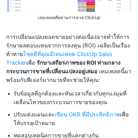
เทมเพลตติดตามการขาย ClickUp
การเปลี่ยนแปลงยอดขายอย่างต่อเนื่องอาจทำให้การ
รักษาผลตอบแทนจากการลงทุน (ROI) เฉลี่ยเป็นเรื่อง
ท้าทาย
โชคดีที่คุณมีเทมเพลต ClickUp Sales
Tracker
เพื่อ
รักษาเสถียรภาพของ ROI ท่ามกลาง
กระบวนการขายที่เปลี่ยนแปลงอยู่เสมอ
เทมเพลตนี้มา
พร้อมกับฟีเจอร์มากมายที่จะช่วยให้คุณ:
รับข้อมูลที่ถูกต้องและทันเวลาเกี่ยวกับทุกแง่มุมที่
เคลื่อนไหวของกระบวนการขายของคุณ
ปรับแต่งแผนและ
เขียน OKR ที่มีประสิทธิภาพ
เพื่อ
ให้บรรลุเป้าหมาย
ทดสอบเทคนิคการขายที่แตกต่างกัน