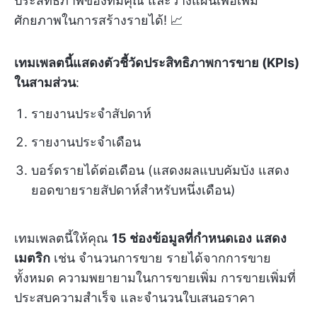
ประสิทธิภาพของทีมคุณ และวางแผนเพื่อเพิ่ม
ศักยภาพในการสร้างรายได้! 📈
เทมเพลตนี้แสดงตัวชี้วัดประสิทธิภาพการขาย (KPIs)
ในสามส่วน
:
รายงานประจำสัปดาห์
รายงานประจำเดือน
บอร์ดรายได้ต่อเดือน (แสดงผลแบบคัมบัง แสดง
ยอดขายรายสัปดาห์สำหรับหนึ่งเดือน)
เทมเพลตนี้ให้คุณ
15 ช่องข้อมูลที่กำหนดเอง
แสดง
เมตริก
เช่น จำนวนการขาย รายได้จากการขาย
ทั้งหมด ความพยายามในการขายเพิ่ม การขายเพิ่มที่
ประสบความสำเร็จ และจำนวนใบเสนอราคา