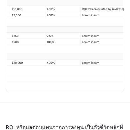
ROI หรือผลตอบแทนจากการลงทุน เป็นตัวชี้วัดหลักที่