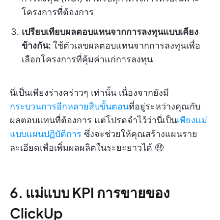
โครงการที่ต้องการ
เปรียบเทียบผลตอบแทนจากการลงทุนแบบเคียง
ข้างกัน:
ใช้ตัวเลขผลตอบแทนจากการลงทุนเพื่อ
เลือกโครงการที่คุ้มค่าแก่การลงทุน
นี่เป็นเพียงร่างคร่าวๆ เท่านั้น เนื่องจากยังมี
กระบวนการอีกหลายสิบขั้นตอน
ที่อยู่ระหว่างคุณกับ
ผลตอบแทนที่ต้องการ แต่โปรดจำไว้ว่านี่เป็น
เพียงแม่
แบบแผนปฏิบัติการ
ซึ่งจะช่วยให้คุณสร้างแผนราย
ละเอียดเพื่อเพิ่มผลผลิตในระยะยาวได้ 🤑
6. แม่แบบ KPI การขายของ
ClickUp