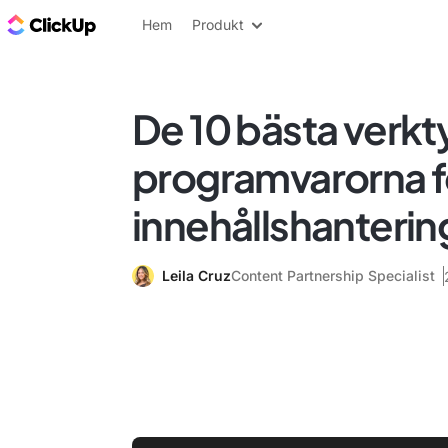
ClickUp-bloggen
Hem
Produkt
De 10 bästa verk
programvarorna f
innehållshanteri
Leila Cruz
Content Partnership Specialist