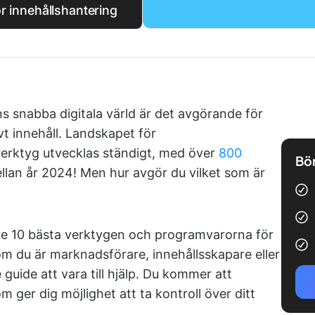
r innehållshantering
ns snabba digitala värld är det avgörande för
vt innehåll. Landskapet för
erktyg utvecklas ständigt, med över
800
Bör
ellan år 2024! Men hur avgör du vilket som är
v de 10 bästa verktygen och programvarorna för
om du är marknadsförare, innehållsskapare eller
ide att vara till hjälp. Du kommer att
ger dig möjlighet att ta kontroll över ditt