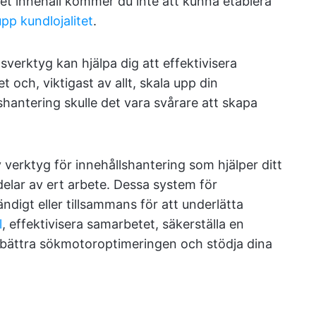
eget innehåll kommer du inte att kunna etablera
pp kundlojalitet
.
verktyg kan hjälpa dig att effektivisera
och, viktigast av allt, skala upp din
hantering skulle det vara svårare att skapa
av verktyg för innehållshantering som hjälper ditt
delar av ert arbete. Dessa system för
ndigt eller tillsammans för att underlätta
l
, effektivisera samarbetet, säkerställa en
rbättra sökmotoroptimeringen och stödja dina