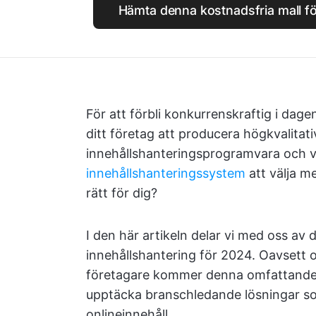
Hämta denna kostnadsfria mall fö
För att förbli konkurrenskraftig i dage
ditt företag att producera högkvalitati
innehållshanteringsprogramvara och v
innehållshanteringssystem
att välja m
rätt för dig?
I den här artikeln delar vi med oss a
innehållshantering för 2024. Oavsett 
företagare kommer denna omfattande gu
upptäcka branschledande lösningar som 
onlineinnehåll.