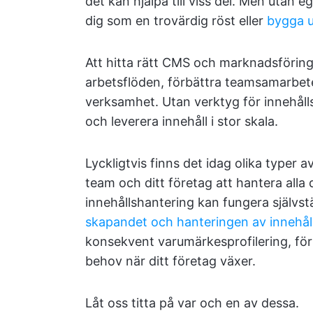
det kan hjälpa till viss del. Men utan 
dig som en trovärdig röst eller
bygga u
Att hitta rätt CMS och marknadsförings
arbetsflöden, förbättra teamsamarbetet 
verksamhet. Utan verktyg för innehålls
och leverera innehåll i stor skala.
Lyckligtvis finns det idag olika typer 
team och ditt företag att hantera alla 
innehållshantering kan fungera självstä
skapandet och hanteringen av innehål
konsekvent varumärkesprofilering, fö
behov när ditt företag växer.
Låt oss titta på var och en av dessa.