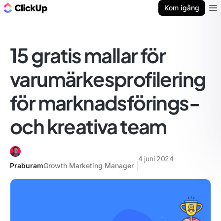
ClickUp-bloggen
Kom igång
Ope
15 gratis mallar för
varumärkesprofilering
för marknadsförings-
och kreativa team
4 juni 2024
Praburam
Growth Marketing Manager