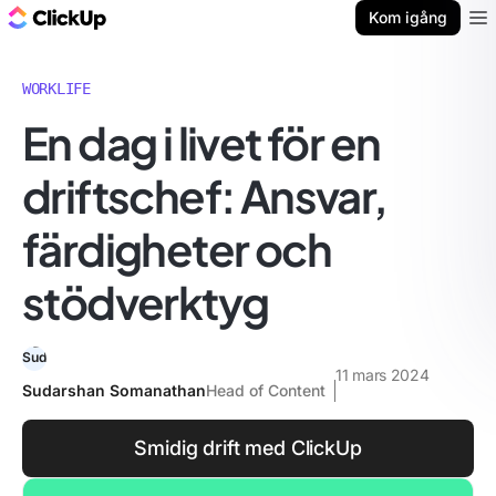
ClickUp-bloggen
Kom igång
Ope
WORKLIFE
En dag i livet för en
driftschef: Ansvar,
färdigheter och
stödverktyg
11 mars 2024
Sudarshan Somanathan
Head of Content
Smidig drift med ClickUp