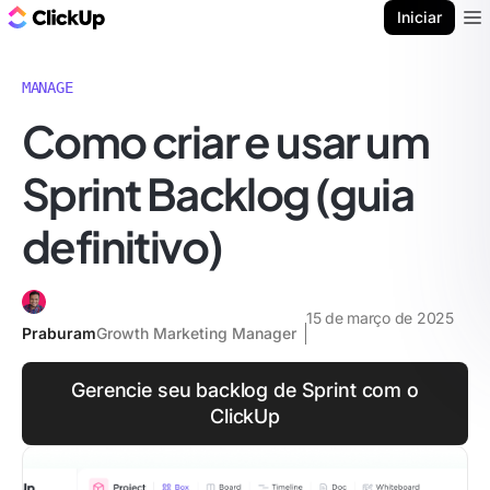
ClickUp Blogue
Iniciar
Ope
MANAGE
Como criar e usar um
Sprint Backlog (guia
definitivo)
15 de março de 2025
Praburam
Growth Marketing Manager
Gerencie seu backlog de Sprint com o
ClickUp