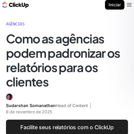
ClickUp Blogue
Iniciar
Ope
AGÊNCIAS
Como as agências
podem padronizar os
relatórios para os
clientes
Sudarshan Somanathan
Head of Content
8 de novembro de 2025
Facilite seus relatórios com o ClickUp