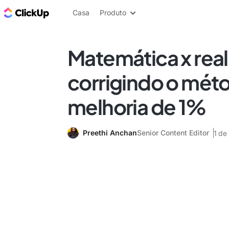
ClickUp Blogue
Casa
Produto
Matemática x rea
corrigindo o mét
melhoria de 1%
Preethi Anchan
Senior Content Editor
1 de