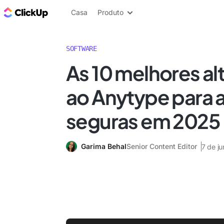
ClickUp Blogue
Casa
Produto
SOFTWARE
As 10 melhores al
ao Anytype para 
seguras em 2025
Garima Behal
Senior Content Editor
7 de j