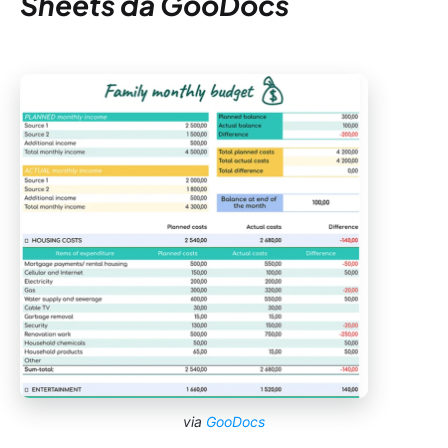
Sheets da GooDocs
via
GooDocs