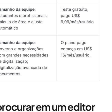
amanho da equipe:
Teste gratuito,
studantes e profissionais;
pago US$
álculo de área e ajuste
9,99/mês/usuário
utomático
amanho da equipe:
O plano pago
overno e organizações
começa em US$
om grandes necessidades
16/mês/usuário.
e digitalização;
igitalização avançada de
ocumentos
rocurar em um editor