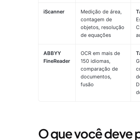
iScanner
Medição de área,
T
contagem de
E
objetos, resolução
C
de equações
a
ABBYY
OCR em mais de
T
FineReader
150 idiomas,
G
comparação de
c
documentos,
d
fusão
D
d
O que você deve p