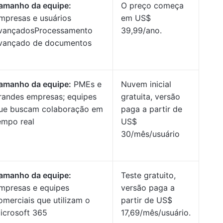
amanho da equipe:
O preço começa
mpresas e usuários
em US$
vançadosProcessamento
39,99/ano.
vançado de documentos
amanho da equipe:
PMEs e
Nuvem inicial
randes empresas; equipes
gratuita, versão
ue buscam colaboração em
paga a partir de
empo real
US$
30/mês/usuário
amanho da equipe:
Teste gratuito,
mpresas e equipes
versão paga a
omerciais que utilizam o
partir de US$
icrosoft 365
17,69/mês/usuário.