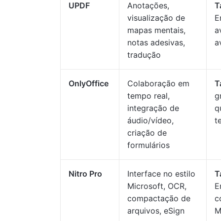
UPDF
Anotações,
T
visualização de
E
mapas mentais,
a
notas adesivas,
a
tradução
OnlyOffice
Colaboração em
T
tempo real,
g
integração de
q
áudio/vídeo,
t
criação de
formulários
Nitro Pro
Interface no estilo
T
Microsoft, OCR,
E
compactação de
c
arquivos, eSign
M