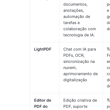
documentos,
p
anotações,
e
automação de
g
tarefas e
d
colaboração com
d
tecnologia de IA.
LightPDF
Chat com IA para
T
PDFs, OCR,
F
sincronização na
e
nuvem,
c
aprimoramento de
c
digitalização
d
d
Editor de
Edição criativa de
T
PDF do
PDF, suporte
p