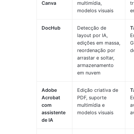
Canva
multimídia,
t
modelos visuais
e
DocHub
Detecção de
T
layout por IA,
E
edições em massa,
G
reordenação por
d
arrastar e soltar,
armazenamento
em nuvem
Adobe
Edição criativa de
T
Acrobat
PDF, suporte
E
com
multimídia e
a
assistente
modelos visuais
a
de IA