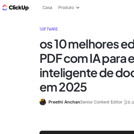
ClickUp Blogue
Casa
Produto
SOFTWARE
os 10 melhores ed
PDF com IA para 
inteligente de d
em 2025
Preethi Anchan
Senior Content Editor
26 d