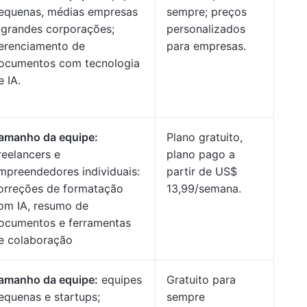
equenas, médias empresas
sempre; preços
 grandes corporações;
personalizados
erenciamento de
para empresas.
ocumentos com tecnologia
e IA.
amanho da equipe:
Plano gratuito,
reelancers e
plano pago a
mpreendedores individuais:
partir de US$
orreções de formatação
13,99/semana.
om IA, resumo de
ocumentos e ferramentas
e colaboração
amanho da equipe:
equipes
Gratuito para
equenas e startups;
sempre