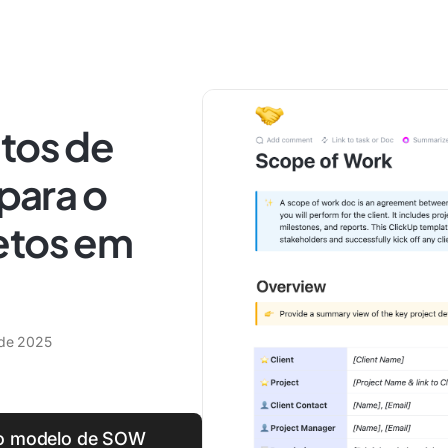
itos de
 para o
etos em
 de 2025
 o modelo de SOW