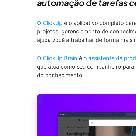
automação de tarefas c
O ClickUp
é o aplicativo completo pa
projetos, gerenciamento de conhecime
ajuda você a trabalhar de forma mais r
O ClickUp Brain
é
o assistente de prod
que atua como seu companheiro para 
do conhecimento.