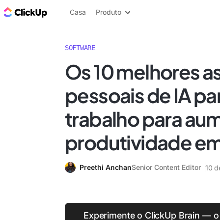
ClickUp Blogue
Casa
Produto
SOFTWARE
Os 10 melhores a
pessoais de IA pa
trabalho para aum
produtividade e
Preethi Anchan
Senior Content Editor
10 d
Experimente o ClickUp Brain — o 