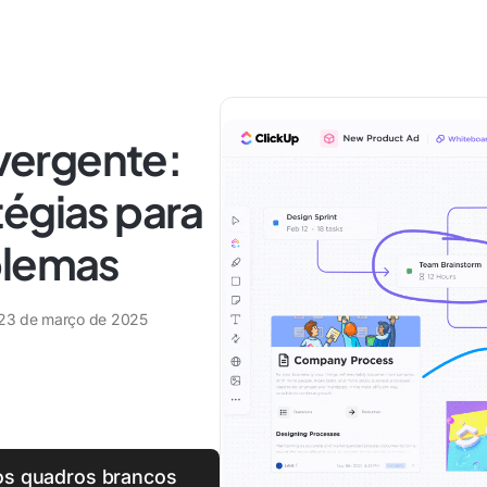
ergente:
tégias para
blemas
23 de março de 2025
 os quadros brancos