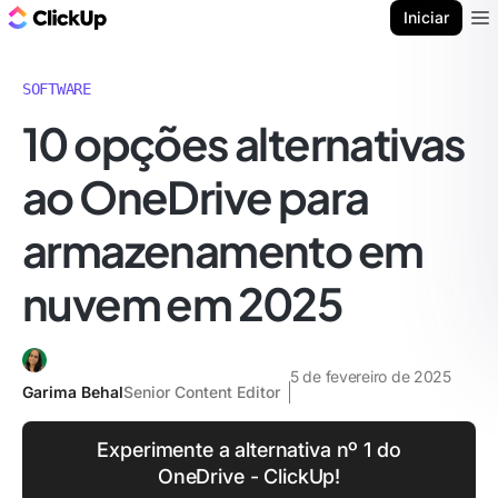
ClickUp Blogue
Iniciar
Ope
SOFTWARE
10 opções alternativas
ao OneDrive para
armazenamento em
nuvem em 2025
5 de fevereiro de 2025
Garima Behal
Senior Content Editor
Experimente a alternativa nº 1 do
OneDrive - ClickUp!