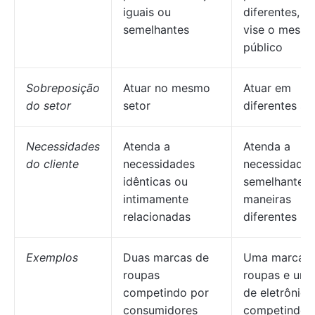
iguais ou
diferentes, m
semelhantes
vise o mesm
público
Sobreposição
Atuar no mesmo
Atuar em
do setor
setor
diferentes se
Necessidades
Atenda a
Atenda a
do cliente
necessidades
necessidades
idênticas ou
semelhantes 
intimamente
maneiras
relacionadas
diferentes
Exemplos
Duas marcas de
Uma marca d
roupas
roupas e uma
competindo por
de eletrônico
consumidores
competindo 