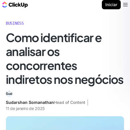
ClickUp Blogue
Iniciar
Ope
BUSINESS
Como identificar e
analisar os
concorrentes
indiretos nos negócios
Sudarshan Somanathan
Head of Content
11 de janeiro de 2025