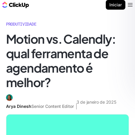
ClickUp Blogue
Iniciar
Ope
PRODUTIVIDADE
Motion vs. Calendly:
qual ferramenta de
agendamento é
melhor?
3 de janeiro de 2025
Arya Dinesh
Senior Content Editor