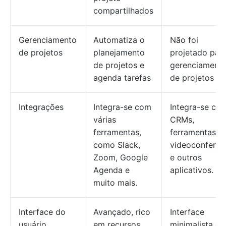
compartilhados
Gerenciamento
Automatiza o
Não foi
de projetos
planejamento
projetado par
de projetos e
gerenciament
agenda tarefas
de projetos
Integrações
Integra-se com
Integra-se co
várias
CRMs,
ferramentas,
ferramentas d
como Slack,
videoconferên
Zoom, Google
e outros
Agenda e
aplicativos.
muito mais.
Interface do
Avançado, rico
Interface
usuário
em recursos,
minimalista e