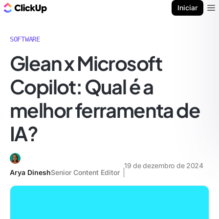
ClickUp Blogue
Iniciar
Ope
SOFTWARE
Glean x Microsoft
Copilot: Qual é a
melhor ferramenta de
IA?
19 de dezembro de 2024
Arya Dinesh
Senior Content Editor