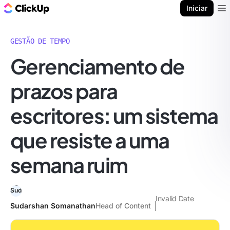
ClickUp Blogue
Iniciar
Ope
GESTÃO DE TEMPO
Gerenciamento de
prazos para
escritores: um sistema
que resiste a uma
semana ruim
Invalid Date
Sudarshan Somanathan
Head of Content