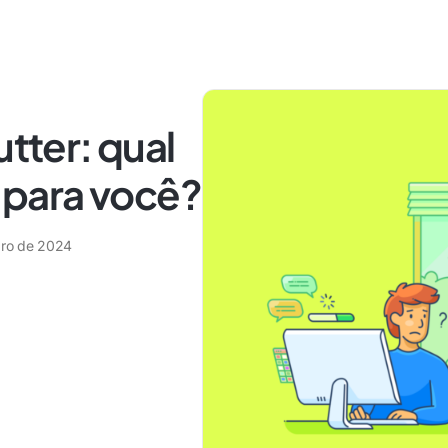
utter: qual
l para você?
ro de 2024