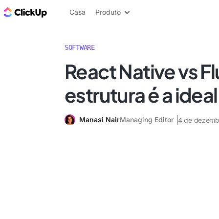
ClickUp Blogue
Casa
Produto
SOFTWARE
React Native vs Fl
estrutura é a idea
Manasi Nair
Managing Editor
4 de dezemb