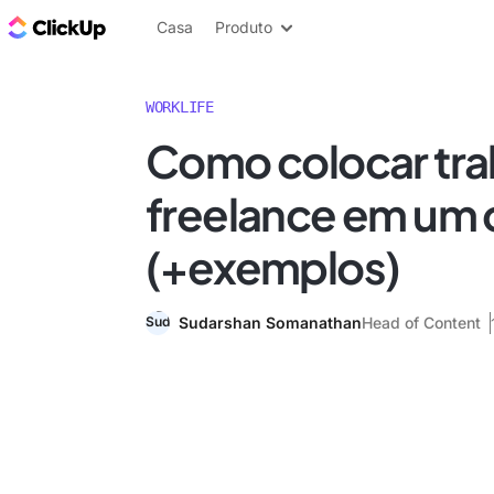
ClickUp Blogue
Casa
Produto
WORKLIFE
Como colocar tra
freelance em um c
(+exemplos)
Sudarshan Somanathan
Head of Content