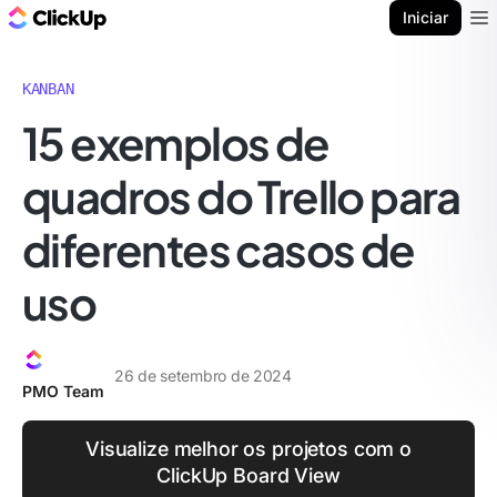
ClickUp Blogue
Iniciar
Ope
KANBAN
15 exemplos de
quadros do Trello para
diferentes casos de
uso
26 de setembro de 2024
PMO Team
Visualize melhor os projetos com o
ClickUp Board View