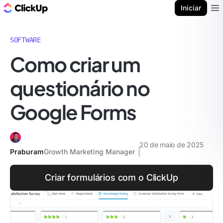
ClickUp Blogue
Iniciar
Ope
SOFTWARE
Como criar um
questionário no
Google Forms
20 de maio de 2025
Praburam
Growth Marketing Manager
Criar formulários com o ClickUp