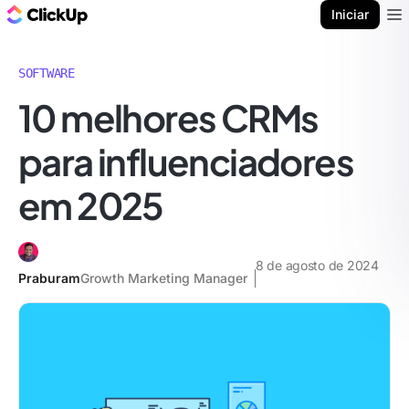
ClickUp Blogue
Iniciar
Ope
SOFTWARE
10 melhores CRMs
para influenciadores
em 2025
8 de agosto de 2024
Praburam
Growth Marketing Manager