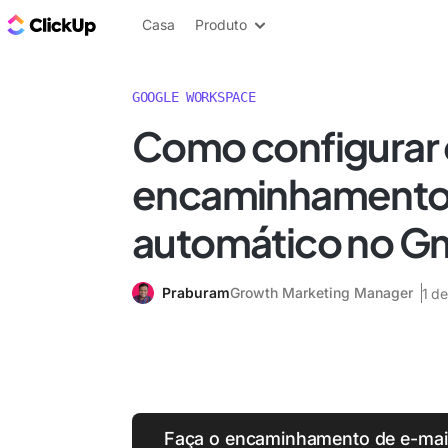
ClickUp Blogue
Casa
Produto
GOOGLE WORKSPACE
Como configurar
encaminhament
automático no Gm
Praburam
Growth Marketing Manager
1 d
Faça o encaminhamento de e-mai