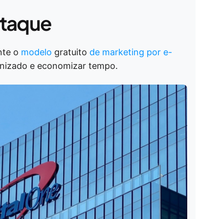
staque
nte o
modelo
gratuito
de marketing por e-
nizado e economizar tempo.