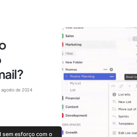
 o
o
ail?
e agosto de 2024
l sem esforço com o